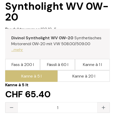
Syntholight WV 0W-
20
Produktnummer:
102.10-5
Divinol Syntholight WV 0W-20
Synthetisches
Motorenöl 0W-20 mit VW 508.00/509.00
...mehr
Fass à 200 l
Fässli à 60 l
Kanne à 1 l
Kanne à 5 l
Kanne à 20 l
Kanne à 5 lt
CHF 65.40
Produkt Anzahl: Gib den gewünschten Wert