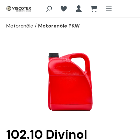
Zum Hauptinhalt springen
Motorenöle
/
Motorenöle PKW
Bildergalerie überspringen
102.10 Divinol