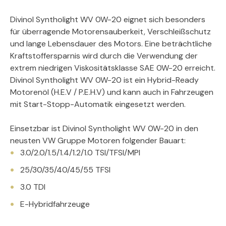
Divinol Syntholight WV 0W-20 eignet sich besonders
für überragende Motorensauberkeit, Verschleißschutz
und lange Lebensdauer des Motors. Eine beträchtliche
Kraftstoffersparnis wird durch die Verwendung der
extrem niedrigen Viskositätsklasse SAE 0W-20 erreicht.
Divinol Syntholight WV 0W-20 ist ein Hybrid-Ready
Motorenöl (H.E.V / P.E.H.V) und kann auch in Fahrzeugen
mit Start-Stopp-Automatik eingesetzt werden.
Einsetzbar ist Divinol Syntholight WV 0W-20 in den
neusten VW Gruppe Motoren folgender Bauart:
3.0/2.0/1.5/1.4/1.2/1.0 TSI/TFSI/MPI
25/30/35/40/45/55 TFSI
3.0 TDI
E-Hybridfahrzeuge