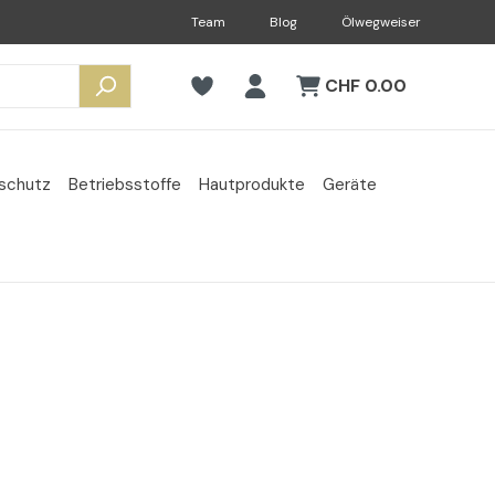
Team
Blog
Ölwegweiser
CHF 0.00
sschutz
Betriebsstoffe
Hautprodukte
Geräte