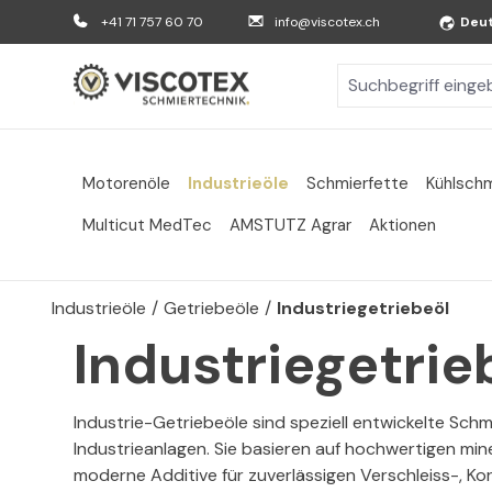
m Hauptinhalt springen
Zur Suche springen
Zur Hauptnavigation springen
+41 71 757 60 70
info@viscotex.ch
Deu
Motorenöle
Industrieöle
Schmierfette
Kühlschm
Multicut MedTec
AMSTUTZ Agrar
Aktionen
Industrieöle
/
Getriebeöle
/
Industriegetriebeöl
Industriegetrie
Industrie-Getriebeöle sind speziell entwickelte Schm
Industrieanlagen. Sie basieren auf hochwertigen mi
moderne Additive für zuverlässigen Verschleiss-, Ko