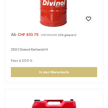
Ab
CHF 810.75
CHF 864.80
(6% gespart)
250.1 Divinol Kettenöl H
Fass à 200 lt
In den Warenkorb