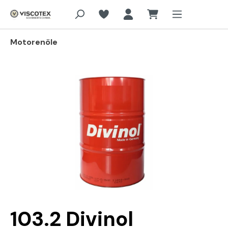
Zum Hauptinhalt springen
Motorenöle
Bildergalerie überspringen
103.2 Divinol