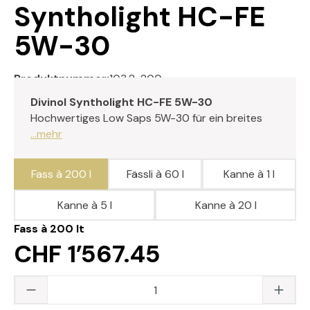
Syntholight HC-FE
5W-30
Produktnummer:
103.2-200
Divinol Syntholight HC-FE 5W-30
Hochwertiges Low Saps 5W-30 für ein breites
...mehr
Fass à 200 l
Fässli à 60 l
Kanne à 1 l
Kanne à 5 l
Kanne à 20 l
Fass à 200 lt
CHF 1’567.45
Produkt Anzahl: Gib den gewünschten Wert