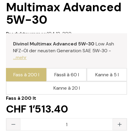
Multimax Advanced
5W-30
Produktnummer:
104.12-200
Divinol Multimax Advanced 5W-30
Low Ash
NFZ-Öl der neusten Generation SAE 5W-30 -
...mehr
Fass à 200 l
Fässli à 60 l
Kanne à 5 l
Kanne à 20 l
Fass à 200 lt
CHF 1’513.40
Produkt Anzahl: Gib den gewünschten Wert