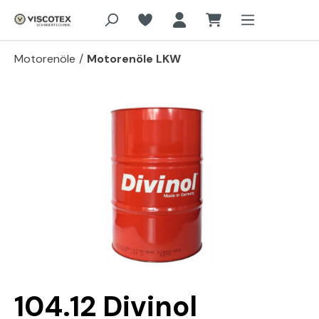
Zum Hauptinhalt springen
Motorenöle
/
Motorenöle LKW
Bildergalerie überspringen
104.12 Divinol