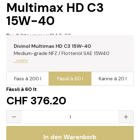
Multimax HD C3
15W-40
Produktnummer:
104.9-60
Divinol Multimax HD C3 15W-40
Medium-grade NFZ / Flottenöl SAE 15W40
...mehr
Fass à 200 l
Fässli à 60 l
Kanne à 20 l
Fässli à 60 lt
CHF 376.20
Produkt Anzahl: Gib den gewünschten Wert
In den Warenkorb