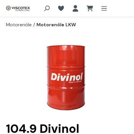
Zum Hauptinhalt springen
Motorenöle
/
Motorenöle LKW
Bildergalerie überspringen
104.9 Divinol