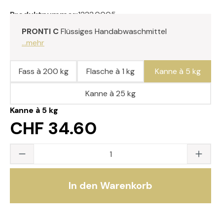
Produktnummer:
1222.0005
PRONTI C
Flüssiges Handabwaschmittel
...mehr
Fass à 200 kg
Flasche à 1 kg
Kanne à 5 kg
Kanne à 25 kg
Kanne à 5 kg
CHF 34.60
Produkt Anzahl: Gib den gewünschten Wert
In den Warenkorb