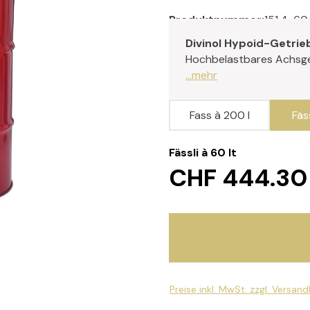
Produktnummer:
151.4-60
Divinol Hypoid-Getri
Hochbelastbares Achsge
...mehr
Fass à 200 l
Fäss
Fässli à 60 lt
CHF 444.30
Preise inkl. MwSt. zzgl. Versan