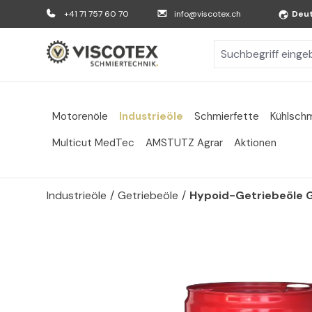
m Hauptinhalt springen
Zur Suche springen
Zur Hauptnavigation springen
+41 71 757 60 70
info@viscotex.ch
Deu
Motorenöle
Industrieöle
Schmierfette
Kühlschm
Multicut MedTec
AMSTUTZ Agrar
Aktionen
Industrieöle
/
Getriebeöle
/
Hypoid-Getriebeöle 
Bildergalerie überspringen