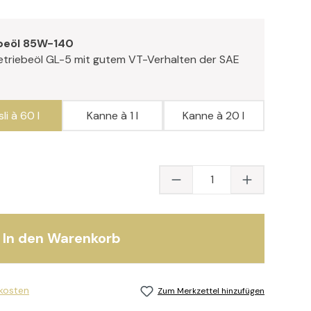
ebeöl 85W-140
triebeöl GL-5 mit gutem VT-Verhalten der SAE
li à 60 l
Kanne à 1 l
Kanne à 20 l
Produkt Anzahl: Gib
In den Warenkorb
dkosten
Zum Merkzettel hinzufügen