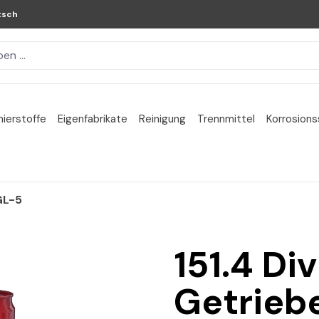
tsch
ierstoffe
Eigenfabrikate
Reinigung
Trennmittel
Korrosion
GL-5
151.4 Di
Getrieb