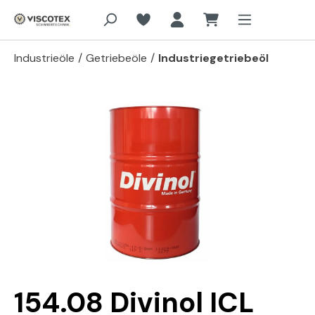
Zum Hauptinhalt springen
Industrieöle
/
Getriebeöle
/
Industriegetriebeöl
Bildergalerie überspringen
154.08 Divinol ICL