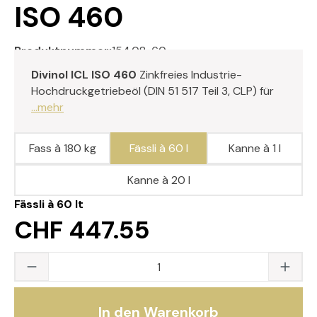
ISO 460
Produktnummer:
154.08-60
Divinol ICL ISO 460
Zinkfreies Industrie-
Hochdruckgetriebeöl (DIN 51 517 Teil 3, CLP) für
...mehr
Fass à 180 kg
Fässli à 60 l
Kanne à 1 l
Kanne à 20 l
Fässli à 60 lt
CHF 447.55
Produkt Anzahl: Gib den gewünschten Wert
In den Warenkorb