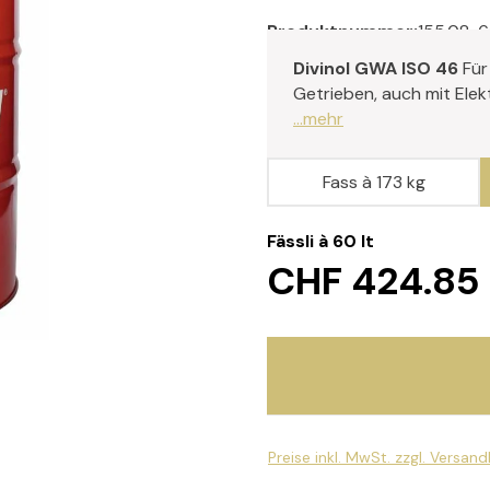
Produktnummer:
155.08-
Divinol GWA ISO 46
Für
Getrieben, auch mit Elek
...mehr
Fass à 173 kg
Fässli à 60 lt
CHF 424.85
Preise inkl. MwSt. zzgl. Versan