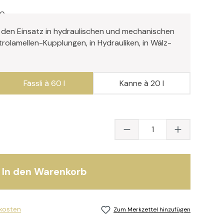
60
 den Einsatz in hydraulischen und mechanischen
trolamellen-Kupplungen, in Hydrauliken, in Wälz-
Fässli à 60 l
Kanne à 20 l
Produkt Anzahl: Gib
In den Warenkorb
dkosten
Zum Merkzettel hinzufügen