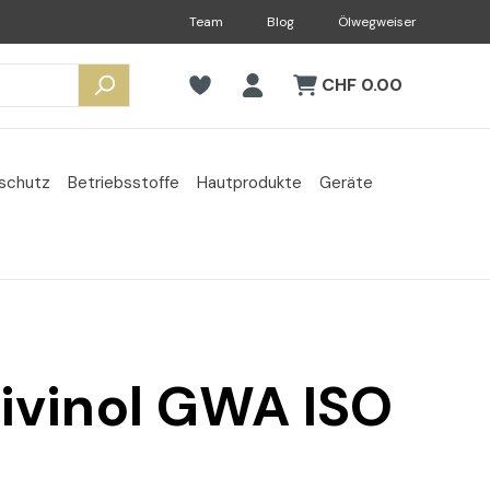
Team
Blog
Ölwegweiser
CHF 0.00
sschutz
Betriebsstoffe
Hautprodukte
Geräte
Divinol GWA ISO