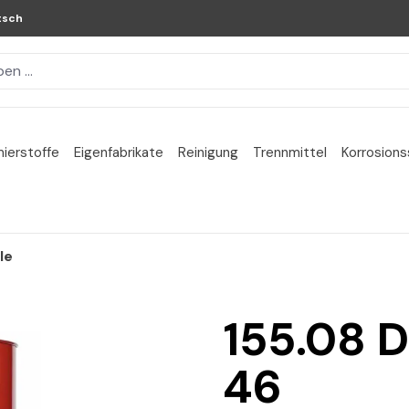
tsch
ierstoffe
Eigenfabrikate
Reinigung
Trennmittel
Korrosion
le
155.08 
46