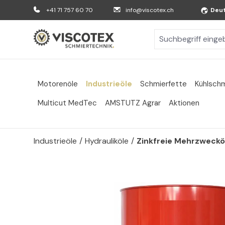
m Hauptinhalt springen
Zur Suche springen
Zur Hauptnavigation springen
+41 71 757 60 70
info@viscotex.ch
Deu
Motorenöle
Industrieöle
Schmierfette
Kühlschm
Multicut MedTec
AMSTUTZ Agrar
Aktionen
Industrieöle
/
Hydrauliköle
/
Zinkfreie Mehrzweckö
Bildergalerie überspringen