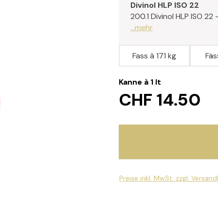
Divinol HLP ISO 22
200.1 Divinol HLP ISO 22
...mehr
Fass à 171 kg
Fäss
Kanne à 1 lt
CHF 14.50
Preise inkl. MwSt. zzgl. Versan