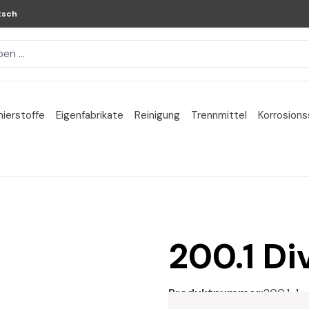
tsch
ierstoffe
Eigenfabrikate
Reinigung
Trennmittel
Korrosion
200.1 Di
Produktnummer:
200.1-1