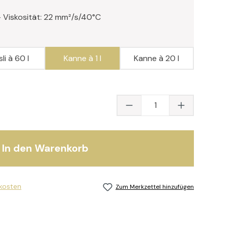
 - Viskosität: 22 mm²/s/40°C
li à 60 l
Kanne à 1 l
Kanne à 20 l
Produkt Anzahl: Gib
In den Warenkorb
dkosten
Zum Merkzettel hinzufügen