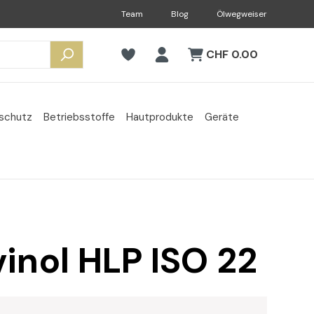
Team
Blog
Ölwegweiser
CHF 0.00
sschutz
Betriebsstoffe
Hautprodukte
Geräte
vinol HLP ISO 22