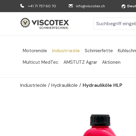
m Hauptinhalt springen
Zur Suche springen
Zur Hauptnavigation springen
+41 71 757 60 70
info@viscotex.ch
Deu
Motorenöle
Industrieöle
Schmierfette
Kühlschm
Multicut MedTec
AMSTUTZ Agrar
Aktionen
Industrieöle
/
Hydrauliköle
/
Hydrauliköle HLP
Bildergalerie überspringen