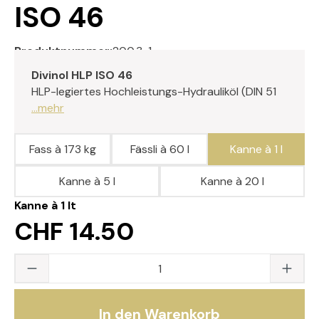
ISO 46
Produktnummer:
200.3-1
Divinol HLP ISO 46
HLP-legiertes Hochleistungs-Hydrauliköl (DIN 51
...mehr
Fass à 173 kg
Fässli à 60 l
Kanne à 1 l
Kanne à 5 l
Kanne à 20 l
Kanne à 1 lt
CHF 14.50
Produkt Anzahl: Gib den gewünschten Wert
In den Warenkorb