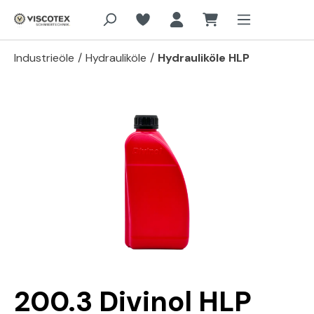
Zum Hauptinhalt springen
Industrieöle
/
Hydrauliköle
/
Hydrauliköle HLP
Bildergalerie überspringen
200.3 Divinol HLP