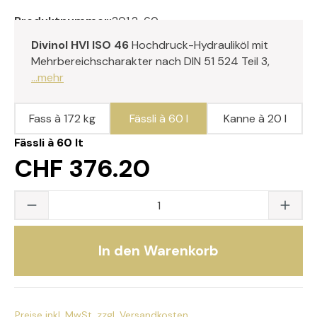
Produktnummer:
201.2-60
Divinol HVI ISO 46
Hochdruck-Hydrauliköl mit
Mehrbereichscharakter nach DIN 51 524 Teil 3,
...mehr
Fass à 172 kg
Fässli à 60 l
Kanne à 20 l
Fässli à 60 lt
CHF 376.20
Produkt Anzahl: Gib den gewünschten Wert
In den Warenkorb
Preise inkl. MwSt. zzgl. Versandkosten