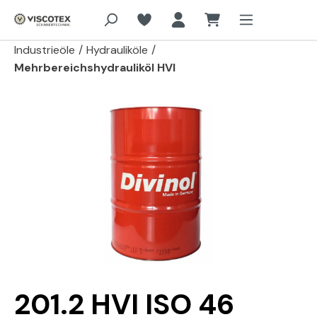
Zum Hauptinhalt springen
Industrieöle
/
Hydrauliköle
/
Mehrbereichshydrauliköl HVI
Bildergalerie überspringen
201.2 HVI ISO 46