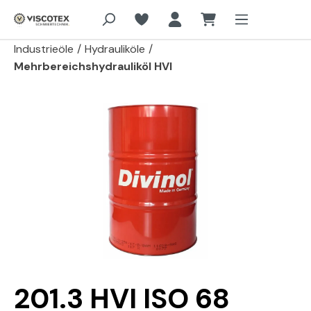
Zum Hauptinhalt springen
Industrieöle
/
Hydrauliköle
/
Mehrbereichshydrauliköl HVI
Bildergalerie überspringen
201.3 HVI ISO 68