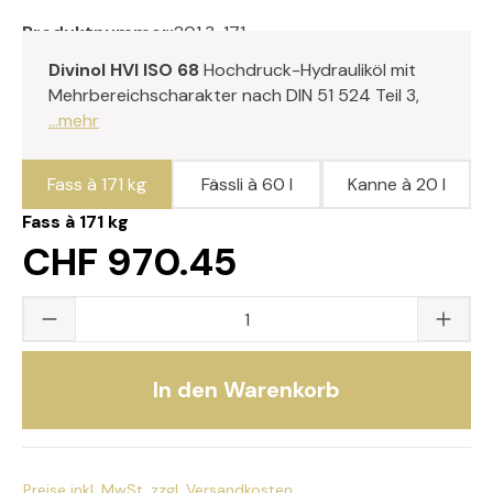
Produktnummer:
201.3-171
Divinol HVI ISO 68
Hochdruck-Hydrauliköl mit
Mehrbereichscharakter nach DIN 51 524 Teil 3,
...mehr
Fass à 171 kg
Fässli à 60 l
Kanne à 20 l
Fass à 171 kg
CHF 970.45
Produkt Anzahl: Gib den gewünschten Wert
In den Warenkorb
Preise inkl. MwSt. zzgl. Versandkosten