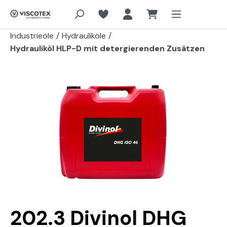
Zum Hauptinhalt springen
Industrieöle
/
Hydrauliköle
/
Hydrauliköl HLP-D mit detergierenden Zusätzen
Bildergalerie überspringen
202.3 Divinol DHG