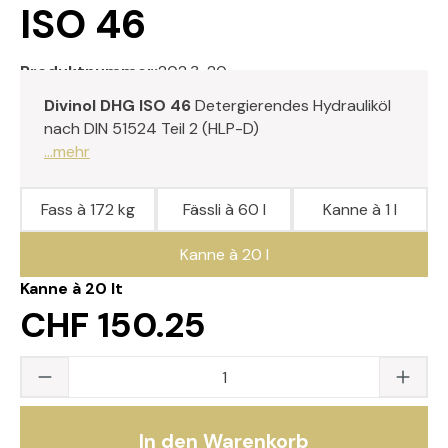
ISO 46
Produktnummer:
202.3-20
Divinol DHG ISO 46
Detergierendes Hydrauliköl
nach DIN 51524 Teil 2 (HLP-D)
...mehr
Fass à 172 kg
Fässli à 60 l
Kanne à 1 l
Kanne à 20 l
Kanne à 20 lt
CHF 150.25
Produkt Anzahl: Gib den gewünschten Wert
In den Warenkorb