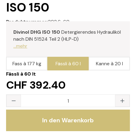
ISO 150
Produktnummer:
202.6-60
Divinol DHG ISO 150
Detergierendes Hydrauliköl
nach DIN 51524 Teil 2 (HLP-D)
...mehr
Fass à 177 kg
Fässli à 60 l
Kanne à 20 l
Fässli à 60 lt
CHF 392.40
Produkt Anzahl: Gib den gewünschten Wert
In den Warenkorb