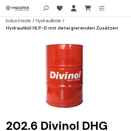
Zum Hauptinhalt springen
Industrieöle
/
Hydrauliköle
/
Hydrauliköl HLP-D mit detergierenden Zusätzen
Bildergalerie überspringen
202.6 Divinol DHG