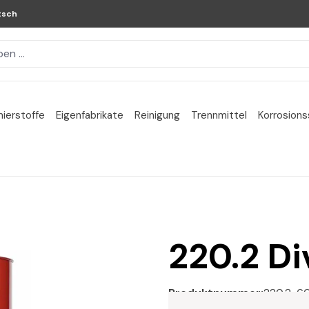
tsch
ierstoffe
Eigenfabrikate
Reinigung
Trennmittel
Korrosion
220.2 Di
Produktnummer:
220.2-6