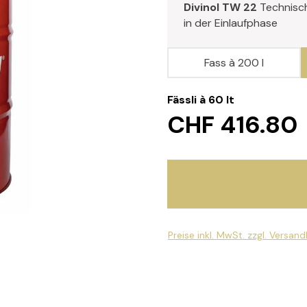
Divinol TW 22
Technisc
in der Einlaufphase
Fass à 200 l
Fässli à 60 lt
CHF 416.80
Preise inkl. MwSt. zzgl. Versan