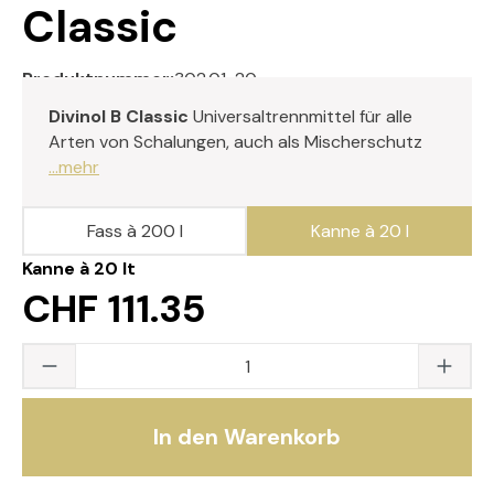
Classic
Produktnummer:
302.01-20
Divinol B Classic
Universaltrennmittel für alle
Arten von Schalungen, auch als Mischerschutz
...mehr
Fass à 200 l
Kanne à 20 l
Kanne à 20 lt
CHF 111.35
Produkt Anzahl: Gib den gewünschten Wert
In den Warenkorb