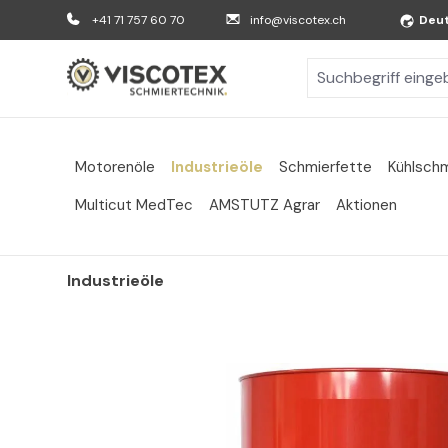
m Hauptinhalt springen
Zur Suche springen
Zur Hauptnavigation springen
+41 71 757 60 70
info@viscotex.ch
Deu
Motorenöle
Industrieöle
Schmierfette
Kühlschm
Multicut MedTec
AMSTUTZ Agrar
Aktionen
Industrieöle
Bildergalerie überspringen