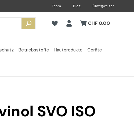
Team
Blog
Ölwegweiser
CHF 0.00
sschutz
Betriebsstoffe
Hautprodukte
Geräte
vinol SVO ISO