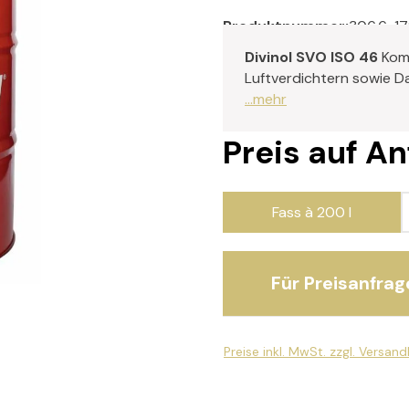
Produktnummer:
306.6-17
Divinol SVO ISO 46
Kom
Luftverdichtern sowie D
...mehr
Preis auf A
Fass à 200 l
Für Preisanfrag
Preise inkl. MwSt. zzgl. Versan