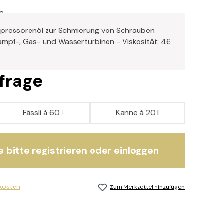
2
pressorenöl zur Schmierung von Schrauben-
ampf-, Gas- und Wasserturbinen - Viskosität: 46
nfrage
Fässli à 60 l
Kanne à 20 l
e bitte registrieren oder einloggen
dkosten
Zum Merkzettel hinzufügen