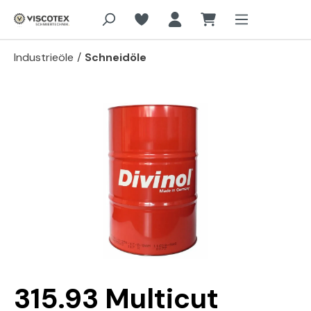
Zum Hauptinhalt springen
Industrieöle
/
Schneidöle
Bildergalerie überspringen
315.93 Multicut