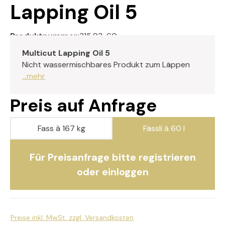
Lapping Oil 5
Produktnummer:
315.93-60
Multicut Lapping Oil 5
Nicht wassermischbares Produkt zum Läppen
...mehr
Preis auf Anfrage
Fass à 167 kg
Fässli à 60 l
Für Preisanfrage bitte registrieren
oder einloggen
Preise inkl. MwSt. zzgl. Versandkosten