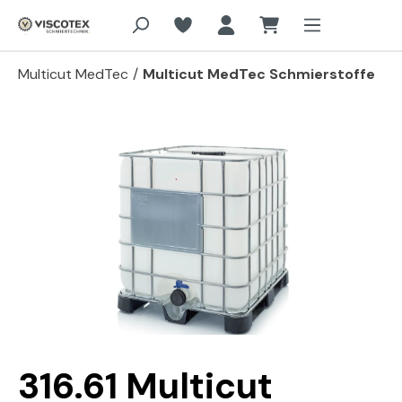
Zum Hauptinhalt springen
Multicut MedTec
/
Multicut MedTec Schmierstoffe
Bildergalerie überspringen
316.61 Multicut