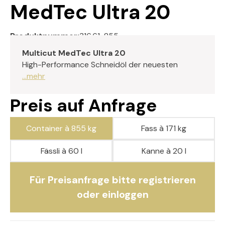
MedTec Ultra 20
Produktnummer:
316.61-855
Multicut MedTec Ultra 20
High-Performance Schneidöl der neuesten
...mehr
Preis auf Anfrage
Container à 855 kg
Fass à 171 kg
Fässli à 60 l
Kanne à 20 l
Für Preisanfrage bitte registrieren
oder einloggen