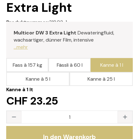
Extra Light
Produktnummer:
318.02-1
Multicor DW 3 Extra Light
Dewateringfluid,
wachsartiger, dünner Film, intensive
...mehr
Fass à 157 kg
Fässli à 60 l
Kanne à 1 l
Kanne à 5 l
Kanne à 25 l
Kanne à 1 lt
CHF 23.25
Produkt Anzahl: Gib den gewünschten Wert
In den Warenkorb