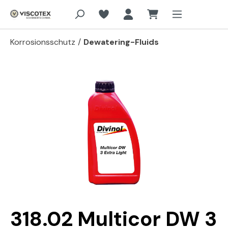
Zum Hauptinhalt springen
Korrosionsschutz
/
Dewatering-Fluids
Bildergalerie überspringen
318.02 Multicor DW 3