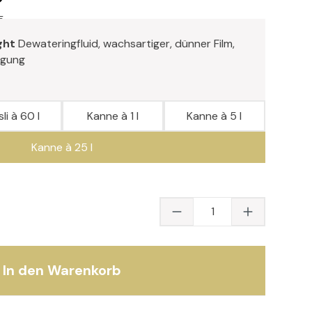
5
ght
Dewateringfluid, wachsartiger, dünner Film,
ngung
li à 60 l
Kanne à 1 l
Kanne à 5 l
Kanne à 25 l
Produkt Anzahl: Gib
In den Warenkorb