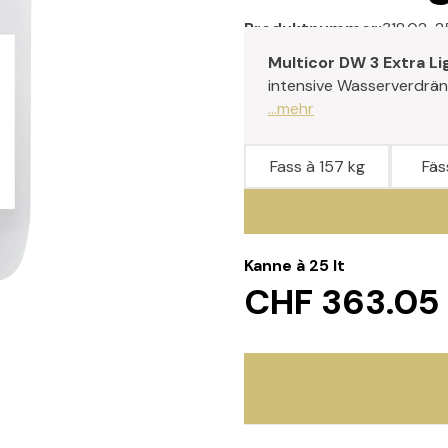
Produktnummer:
318.02-2
Multicor DW 3 Extra Li
intensive Wasserverdrä
...mehr
Fass à 157 kg
Fäss
Kanne à 25 lt
CHF 363.05