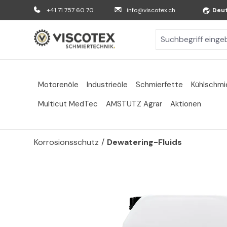
m Hauptinhalt springen
Zur Suche springen
Zur Hauptnavigation springen
+41 71 757 60 70
info@viscotex.ch
Deu
Motorenöle
Industrieöle
Schmierfette
Kühlschmi
Multicut MedTec
AMSTUTZ Agrar
Aktionen
Korrosionsschutz
/
Dewatering-Fluids
Bildergalerie überspringen