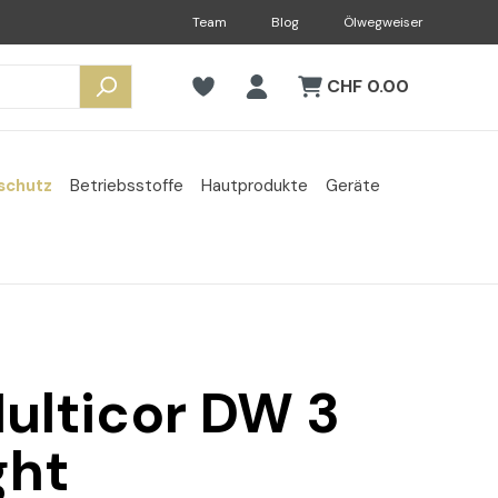
Team
Blog
Ölwegweiser
CHF 0.00
schutz
Betriebsstoffe
Hautprodukte
Geräte
ulticor DW 3
ght