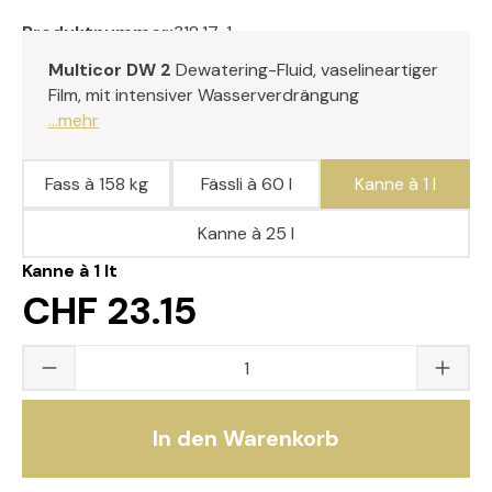
Produktnummer:
318.17-1
Multicor DW 2
Dewatering-Fluid, vaselineartiger
Film, mit intensiver Wasserverdrängung
...mehr
Fass à 158 kg
Fässli à 60 l
Kanne à 1 l
Kanne à 25 l
Kanne à 1 lt
CHF 23.15
Produkt Anzahl: Gib den gewünschten Wert
In den Warenkorb