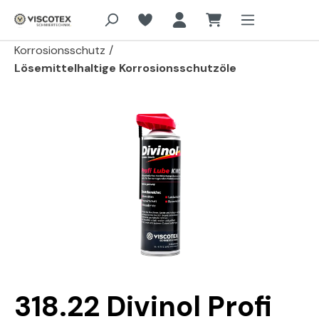
Zum Hauptinhalt springen
Korrosionsschutz
/
Lösemittelhaltige Korrosionsschutzöle
Bildergalerie überspringen
318.22 Divinol Profi