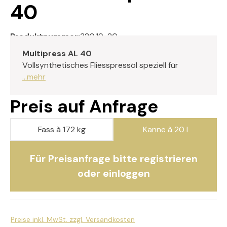
40
Produktnummer:
320.19-20
Multipress AL 40
Vollsynthetisches Fliesspressöl speziell für
...mehr
Preis auf Anfrage
Fass à 172 kg
Kanne à 20 l
Für Preisanfrage bitte registrieren
oder einloggen
Preise inkl. MwSt. zzgl. Versandkosten