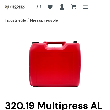
Zum Hauptinhalt springen
Industrieöle
/
Fliesspressöle
Bildergalerie überspringen
320.19 Multipress AL