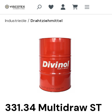
Zum Hauptinhalt springen
Industrieöle
/
Drahtziehmittel
Bildergalerie überspringen
331.34 Multidraw ST