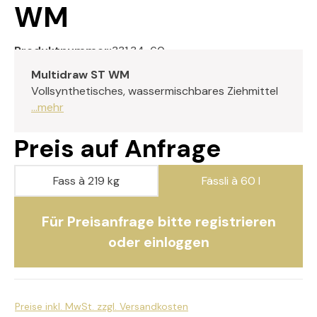
WM
Produktnummer:
331.34-60
Multidraw ST WM
Vollsynthetisches, wassermischbares Ziehmittel
...mehr
Preis auf Anfrage
Fass à 219 kg
Fässli à 60 l
Für Preisanfrage bitte registrieren
oder einloggen
Preise inkl. MwSt. zzgl. Versandkosten