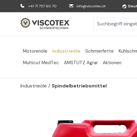
m Hauptinhalt springen
Zur Suche springen
Zur Hauptnavigation springen
+41 71 757 60 70
info@viscotex.ch
Deu
Motorenöle
Industrieöle
Schmierfette
Kühlschm
Multicut MedTec
AMSTUTZ Agrar
Aktionen
Industrieöle
/
Spindelbetriebsmittel
Bildergalerie überspringen