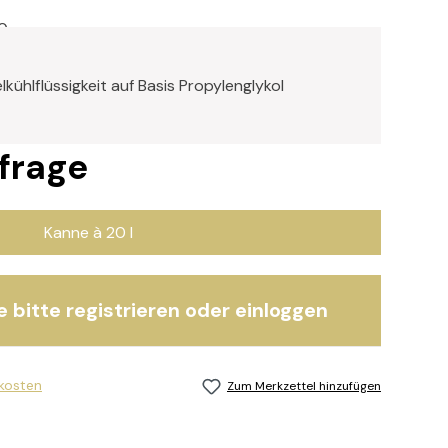
0
kühlflüssigkeit auf Basis Propylenglykol
nfrage
Kanne à 20 l
e bitte registrieren oder einloggen
dkosten
Zum Merkzettel hinzufügen