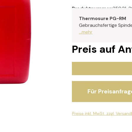
Produktnummer:
350.21-2
Thermosure PG-RM
Gebrauchsfertige Spindel
...mehr
Preis auf A
Für Preisanfrag
Preise inkl. MwSt. zzgl. Versan