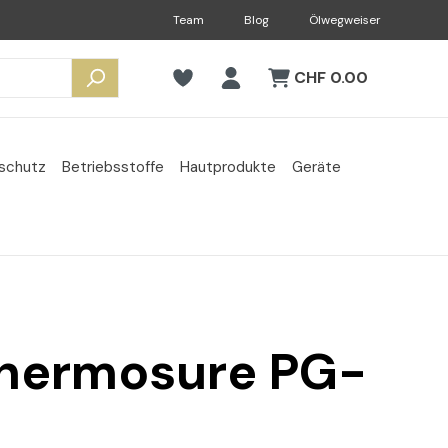
Team
Blog
Ölwegweiser
CHF 0.00
sschutz
Betriebsstoffe
Hautprodukte
Geräte
Thermosure PG-