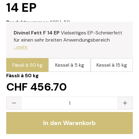
14 EP
Produktnummer:
408.1-50
Divinol Fett F 14 EP
Vielseitiges EP-Schmierfett
für einen sehr breiten Anwendungsbereich
...mehr
Fässli à 50 kg
Kessel à 5 kg
Kessel à 15 kg
Fässli à 50 kg
CHF 456.70
Produkt Anzahl: Gib den gewünschten Wert
In den Warenkorb