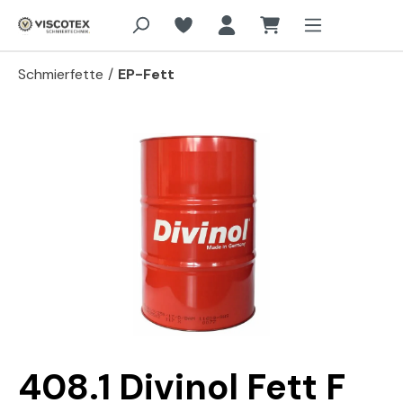
Zum Hauptinhalt springen
Schmierfette
/
EP-Fett
Bildergalerie überspringen
408.1 Divinol Fett F