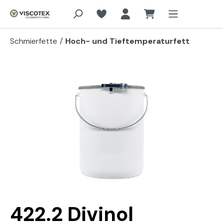
Zum Hauptinhalt springen
Schmierfette
/
Hoch- und Tieftemperaturfett
Bildergalerie überspringen
422.2 Divinol