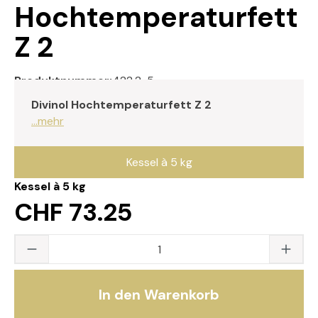
Hochtemperaturfett
Z 2
Produktnummer:
422.2-5
Divinol Hochtemperaturfett Z 2
...mehr
Kessel à 5 kg
Kessel à 5 kg
CHF 73.25
Produkt Anzahl: Gib den gewünschten Wert
In den Warenkorb