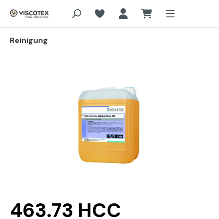
Zum Hauptinhalt springen
Reinigung
Bildergalerie überspringen
463.73 HCC