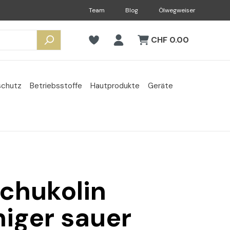
Team
Blog
Ölwegweiser
CHF 0.00
schutz
Betriebsstoffe
Hautprodukte
Geräte
Schukolin
niger sauer