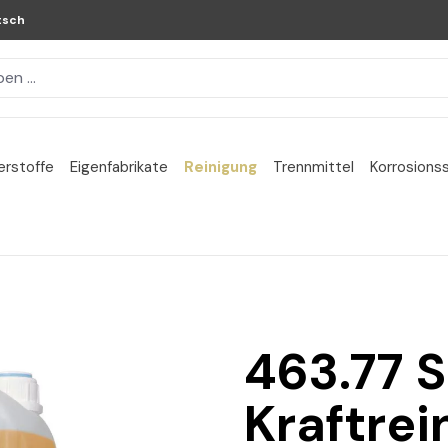
tsch
erstoffe
Eigenfabrikate
Reinigung
Trennmittel
Korrosions
463.77 
Kraftrei