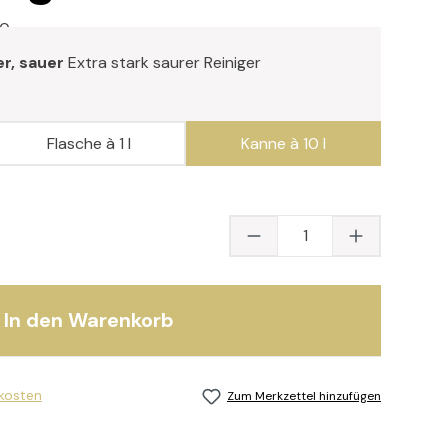
10
er, sauer
Extra stark saurer Reiniger
Flasche à 1 l
Kanne à 10 l
Produkt Anzahl: Gib
In den Warenkorb
dkosten
Zum Merkzettel hinzufügen