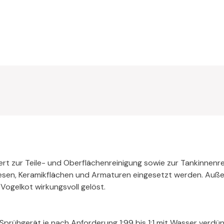
ipiert zur Teile- und Oberflächenreinigung sowie zur Tankinnen
liesen, Keramikflächen und Armaturen eingesetzt werden. Au
d Vogelkot wirkungsvoll gelöst.
 Sprühgerät je nach Anforderung 1:99 bis 1:1 mit Wasser verdün