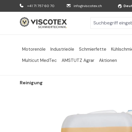
m Hauptinhalt springen
Zur Suche springen
Zur Hauptnavigation springen
+41 71 757 60 70
info@viscotex.ch
Deu
Motorenöle
Industrieöle
Schmierfette
Kühlschmi
Multicut MedTec
AMSTUTZ Agrar
Aktionen
Reinigung
Bildergalerie überspringen