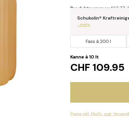
Produktnummer:
463.77-
Schukolin® Kraftreinig
...mehr
Fass à 200 l
Kanne à 10 lt
CHF 109.95
Preise inkl. MwSt. zzgl. Versan