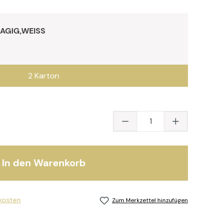
LAGIG,WEISS
2 Karton
Produkt Anzahl: Gib
In den Warenkorb
dkosten
Zum Merkzettel hinzufügen