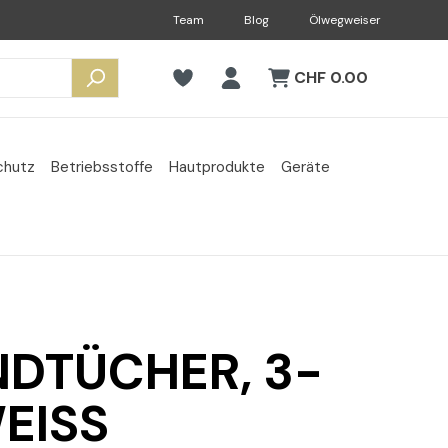
Team
Blog
Ölwegweiser
CHF 0.00
chutz
Betriebsstoffe
Hautprodukte
Geräte
NDTÜCHER, 3-
EISS