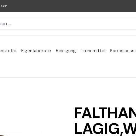
tsch
erstoffe
Eigenfabrikate
Reinigung
Trennmittel
Korrosionss
FALTHA
LAGIG,W