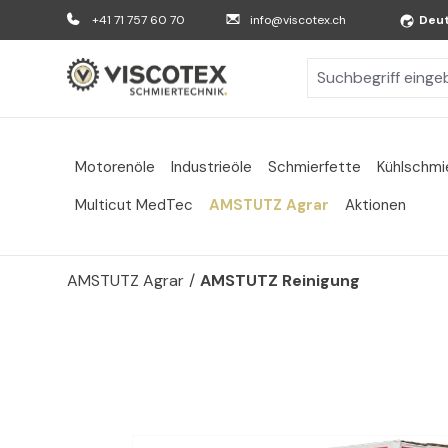
m Hauptinhalt springen
Zur Suche springen
Zur Hauptnavigation springen
+41 71 757 60 70
info@viscotex.ch
Deu
Motorenöle
Industrieöle
Schmierfette
Kühlschmi
Multicut MedTec
AMSTUTZ Agrar
Aktionen
AMSTUTZ Agrar
/
AMSTUTZ Reinigung
Bildergalerie überspringen