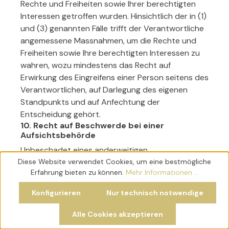
Rechte und Freiheiten sowie Ihrer berechtigten
Interessen getroffen wurden. Hinsichtlich der in (1)
und (3) genannten Fälle trifft der Verantwortliche
angemessene Massnahmen, um die Rechte und
Freiheiten sowie Ihre berechtigten Interessen zu
wahren, wozu mindestens das Recht auf
Erwirkung des Eingreifens einer Person seitens des
Verantwortlichen, auf Darlegung des eigenen
Standpunkts und auf Anfechtung der
Entscheidung gehört.
10. Recht auf Beschwerde bei einer
Aufsichtsbehörde
Unbeschadet eines anderweitigen
Diese Website verwendet Cookies, um eine bestmögliche
verwaltungsrechtlichen oder gerichtlichen
Erfahrung bieten zu können.
Mehr Informationen ...
Rechtsbehelfs steht Ihnen das Recht auf
Beschwerde bei einer Aufsichtsbehörde,
Konfigurieren
Nur technisch notwendige
insbesondere in dem Mitgliedstaat ihres
Aufenthaltsorts, ihres Arbeitsplatzes oder des
Alle Cookies akzeptieren
Orts des mutmasslichen Verstosses, zu, wenn Sie