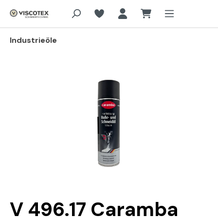
Zum Hauptinhalt springen
Industrieöle
Bildergalerie überspringen
V 496.17 Caramba