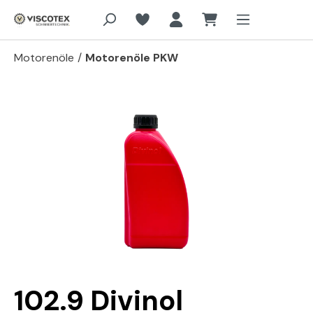
Zum Hauptinhalt springen
Motorenöle
/
Motorenöle PKW
Bildergalerie überspringen
102.9 Divinol