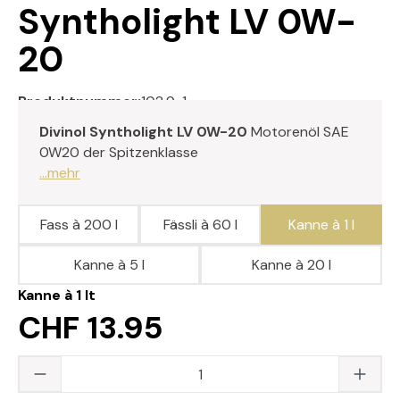
Syntholight LV 0W-
20
Produktnummer:
102.9-1
Divinol Syntholight LV 0W-20
Motorenöl SAE
0W20 der Spitzenklasse
...mehr
Fass à 200 l
Fässli à 60 l
Kanne à 1 l
Kanne à 5 l
Kanne à 20 l
Kanne à 1 lt
CHF 13.95
Produkt Anzahl: Gib den gewünschten Wert