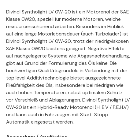
Divinol Syntholight LV 0W-20 ist ein Motorenöl der SAE
Klasse 0W20, speziell für moderne Motoren, welche
ressourcenschonend arbeiten. Besonders im Hinblick
auf eine lange Motorlebensdauer (auch Turbolader) ist
Divinol Syntholight LV 0W-20, trotz der niedrigviskosen
SAE Klasse 0W20 bestens geeignet. Negative Effekte
auf nachgelagerte Systeme wie Abgasnachbehandlung,
gibt auf Grund der Formulierung des Öls keine. Die
hochwertigen Qualitätsgrundöle in Verbindung mit der
top level Additivtechnologie bietet ausgezeichnete
Fließfähigkeit des Öls, insbesondere bei niedrigen wie
auch hohen Temperaturen, nebst optimalem Schutz
vor Verschleiß und Ablagerungen. Divinol Syntholight LV
0W-20 ist ein Hybrid-Ready Motorenöl (H. E.V / P.E.H.V)
und kann auch in Fahrzeugen mit Start-Stopp-
Automatik eingesetzt werden.
Anwendung / Applikation