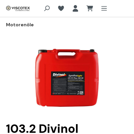
Zum Hauptinhalt springen
Motorenöle
Bildergalerie überspringen
103.2 Divinol