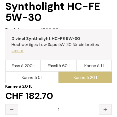
Syntholight HC-FE
5W-30
Produktnummer:
103.2-20
Divinol Syntholight HC-FE 5W-30
Hochwertiges Low Saps 5W-30 für ein breites
...mehr
Fass à 200 l
Fässli à 60 l
Kanne à 1 l
Kanne à 5 l
Kanne à 20 l
Kanne à 20 lt
CHF 182.70
Produkt Anzahl: Gib den gewünschten Wert