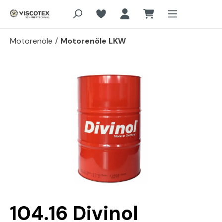
Zum Hauptinhalt springen
Motorenöle
/
Motorenöle LKW
Bildergalerie überspringen
104.16 Divinol