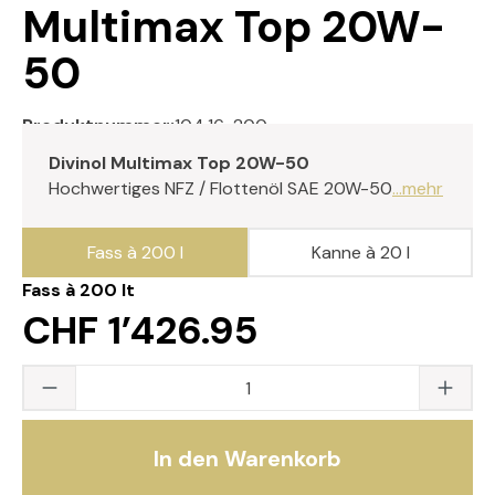
Multimax Top 20W-
50
Produktnummer:
104.16-200
Divinol Multimax Top 20W-50
Hochwertiges NFZ / Flottenöl SAE 20W-50
...mehr
Fass à 200 l
Kanne à 20 l
Fass à 200 lt
CHF 1’426.95
Produkt Anzahl: Gib den gewünschten Wert
In den Warenkorb