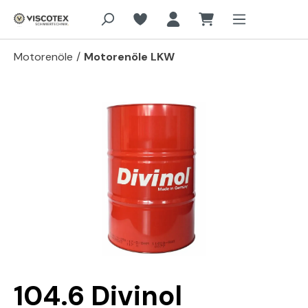
Zum Hauptinhalt springen
Motorenöle
/
Motorenöle LKW
Bildergalerie überspringen
104.6 Divinol