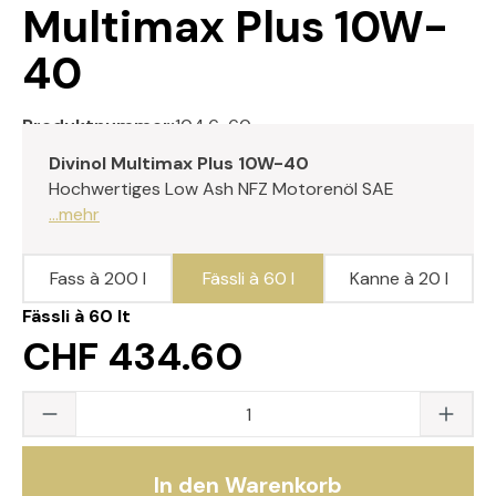
Multimax Plus 10W-
40
Produktnummer:
104.6-60
Divinol Multimax Plus 10W-40
Hochwertiges Low Ash NFZ Motorenöl SAE
...mehr
Fass à 200 l
Fässli à 60 l
Kanne à 20 l
Fässli à 60 lt
CHF 434.60
Produkt Anzahl: Gib den gewünschten Wert
In den Warenkorb