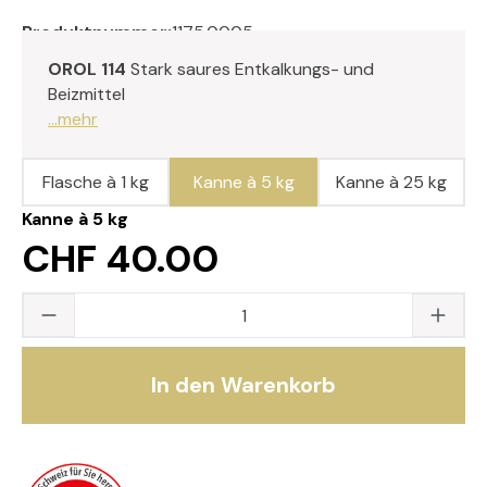
Produktnummer:
1175.0005
OROL 114
Stark saures Entkalkungs- und
Beizmittel
...mehr
Flasche à 1 kg
Kanne à 5 kg
Kanne à 25 kg
Kanne à 5 kg
CHF 40.00
Produkt Anzahl: Gib den gewünschten Wert
In den Warenkorb