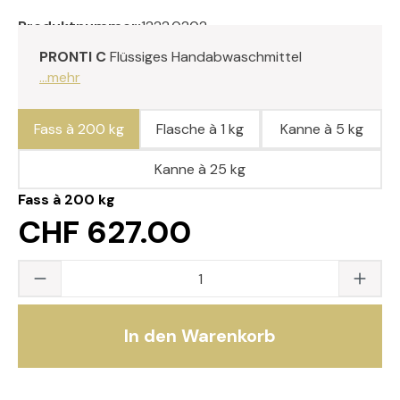
Produktnummer:
1222.0202
PRONTI C
Flüssiges Handabwaschmittel
...mehr
Fass à 200 kg
Flasche à 1 kg
Kanne à 5 kg
Kanne à 25 kg
Fass à 200 kg
CHF 627.00
Produkt Anzahl: Gib den gewünschten Wert
In den Warenkorb