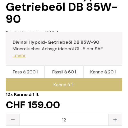
Getriebeöl DB 85W-
90
Produktnummer:
151.2-1
Divinol Hypoid-Getriebeöl DB 85W-90
Mineralisches Achsgetriebeöl GL-5 der SAE
...mehr
Fass à 200 l
Fässli à 60 l
Kanne à 20 l
Kanne à 1 l
12x
Kanne à 1 lt
CHF 159.00
Produkt Anzahl: Gib den gewünschten Wert