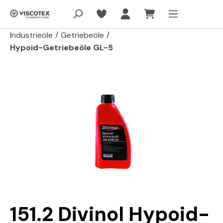
Zum Hauptinhalt springen
Industrieöle
/
Getriebeöle
/
Hypoid-Getriebeöle GL-5
Bildergalerie überspringen
151.2 Divinol Hypoid-