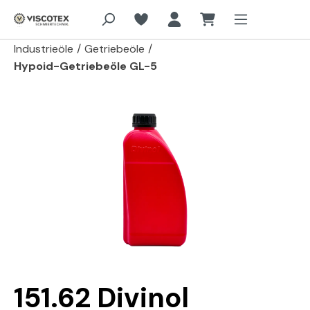
Zum Hauptinhalt springen
Industrieöle
/
Getriebeöle
/
Hypoid-Getriebeöle GL-5
Bildergalerie überspringen
151.62 Divinol