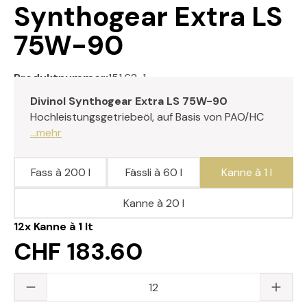
Synthogear Extra LS
75W-90
Produktnummer:
151.62-1
Divinol Synthogear Extra LS 75W-90
Hochleistungsgetriebeöl, auf Basis von PAO/HC
...mehr
Fass à 200 l
Fässli à 60 l
Kanne à 1 l
Kanne à 20 l
12x
Kanne à 1 lt
CHF 183.60
Produkt Anzahl: Gib den gewünschten Wert