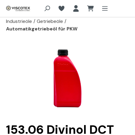
Zum Hauptinhalt springen
Industrieöle
/
Getriebeöle
/
Automatikgetriebeöl für PKW
Bildergalerie überspringen
153.06 Divinol DCT