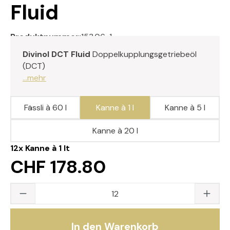
Fluid
Produktnummer:
153.06-1
Divinol DCT Fluid
Doppelkupplungsgetriebeöl
(DCT)
...mehr
Fässli à 60 l
Kanne à 1 l
Kanne à 5 l
Kanne à 20 l
12x
Kanne à 1 lt
CHF 178.80
Produkt Anzahl: Gib den gewünschten Wert
In den Warenkorb