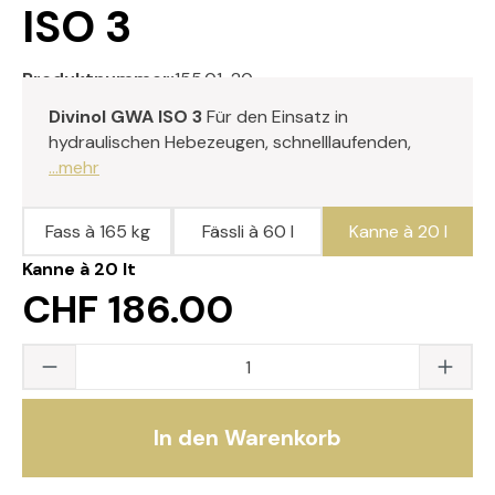
ISO 3
Produktnummer:
155.01-20
Divinol GWA ISO 3
Für den Einsatz in
hydraulischen Hebezeugen, schnelllaufenden,
...mehr
Fass à 165 kg
Fässli à 60 l
Kanne à 20 l
Kanne à 20 lt
CHF 186.00
Produkt Anzahl: Gib den gewünschten Wert
In den Warenkorb