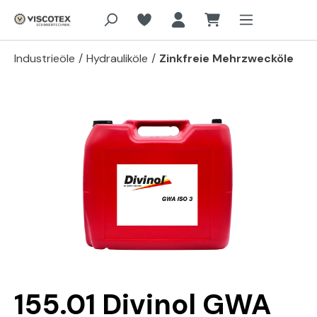
Zum Hauptinhalt springen
Industrieöle
/
Hydrauliköle
/
Zinkfreie Mehrzwecköle
Bildergalerie überspringen
155.01 Divinol GWA