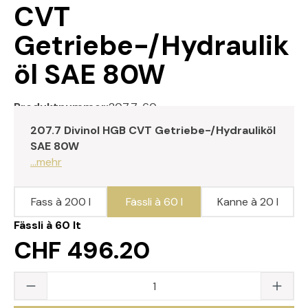
CVT
Getriebe-/Hydraulik
öl SAE 80W
Produktnummer:
207.7-60
207.7 Divinol HGB CVT Getriebe-/Hydrauliköl
SAE 80W
...mehr
Fass à 200 l
Fässli à 60 l
Kanne à 20 l
Fässli à 60 lt
CHF 496.20
Produkt Anzahl: Gib den gewünschten Wert