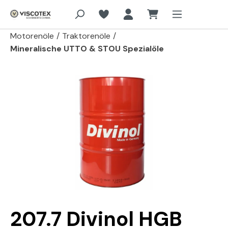
Zum Hauptinhalt springen
Motorenöle
/
Traktorenöle
/
Mineralische UTTO & STOU Spezialöle
Bildergalerie überspringen
207.7 Divinol HGB