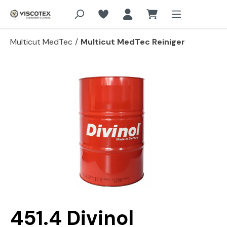
Zum Hauptinhalt springen
Multicut MedTec
/
Multicut MedTec Reiniger
Bildergalerie überspringen
451.4 Divinol