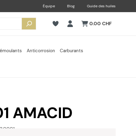
Équipe
Blog
Guide des huiles
0.00 CHF
émoulants
Anticorrosion
Carburants
01 AMACID
13.0001