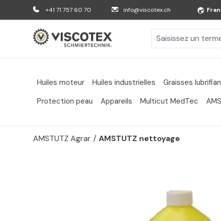
er au contenu principal
Aller à la recherche
Aller à la navigation principale
+41 71 757 60 70
info@viscotex.ch
Fran
Huiles moteur
Huiles industrielles
Graisses lubrifia
Protection peau
Appareils
Multicut MedTec
AMS
AMSTUTZ Agrar
/
AMSTUTZ nettoyage
Passer la galerie d'images