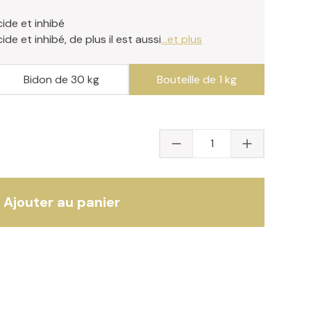
ide et inhibé
de et inhibé, de plus il est aussi
...et plus
Bidon de 30 kg
Bouteille de 1 kg
Quantité du produit 
Ajouter au panier