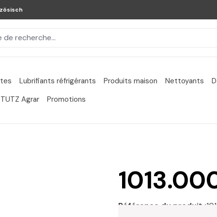
zösisch
ntes
Lubrifiants réfrigérants
Produits maison
Nettoyants
D
TUTZ Agrar
Promotions
1013.00
Référence du produit :
10