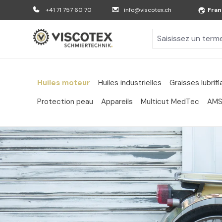
er au contenu principal
Aller à la recherche
Aller à la navigation principale
+41 71 757 60 70
info@viscotex.ch
Fran
Huiles moteur
Huiles industrielles
Graisses lubrif
Protection peau
Appareils
Multicut MedTec
AMS