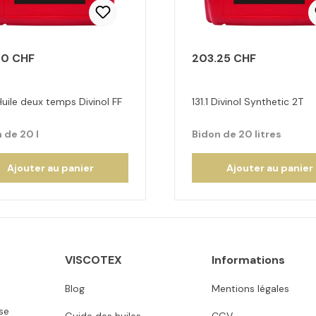
90 CHF
203.25 CHF
Huile deux temps Divinol FF
131.1 Divinol Synthetic 2T
 de 20 l
Bidon de 20 litres
Ajouter au panier
Ajouter au panier
VISCOTEX
Informations
Blog
Mentions légales
se
Guide des huiles
CGV