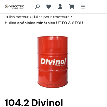
Aller au contenu principal
Huiles moteur
/
Huiles pour tracteurs
/
Huiles spéciales minérales UTTO & STOU
Passer la galerie d'images
104.2 Divinol